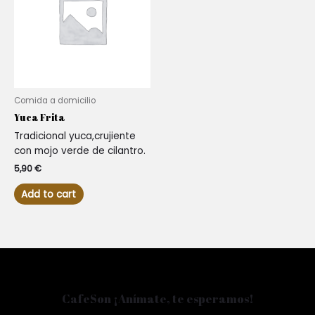
Comida a domicilio
Yuca Frita
Tradicional yuca,crujiente
con mojo verde de cilantro.
5,90
€
Add to cart
CafeSon ¡Anímate, te esperamos!